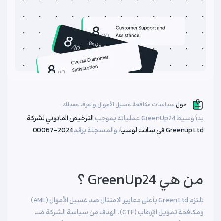
حول
سياسات مكافحة غسيل الأموال واعرف عميلك
بدأ وسيط GreenUp24 عملياته بموجب
الترخيص القانوني لشركة
Greenup Ltd في سانت لوسيا
، والمسجلة برقم
2024-00067
من هي GreenUp24 ؟
تلتزم Green Ltd بأعلى معايير الامتثال ضد غسيل الأموال (AML)
ومكافحة تمويل الإرهاب (CTF). الهدف من سياسة الشركة ضد