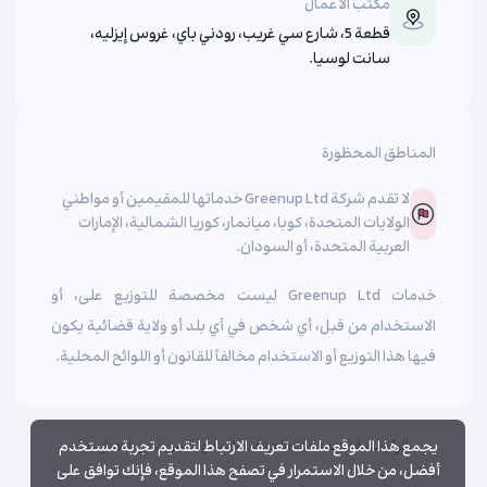
مكتب الأعمال
قطعة 5، شارع سي غريب، رودني باي، غروس إيزليه،
سانت لوسيا.
المناطق المحظورة
لا تقدم شركة Greenup Ltd خدماتها للمقيمين أو مواطني
الولايات المتحدة، كوبا، ميانمار، كوريا الشمالية، الإمارات
العربية المتحدة، أو السودان.
خدمات Greenup Ltd ليست مخصصة للتوزيع على، أو
الاستخدام من قبل، أي شخص في أي بلد أو ولاية قضائية يكون
فيها هذا التوزيع أو الاستخدام مخالفاً للقانون أو اللوائح المحلية.
الرئيسية
الحسابات
المنصة
المدونة
من نحن
اتصل بنا
يجمع هذا الموقع ملفات تعريف الارتباط لتقديم تجربة مستخدم
أفضل، من خلال الاستمرار في تصفح هذا الموقع، فإنك توافق على