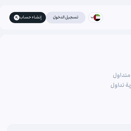
تسجيل الدخول
إنشاء حساب
ك في Greenup24، يجد كل متداول
ة تداول