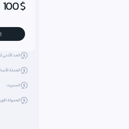
$ 100
إ
الحد الأدنى لل
العملة الأسا
السبريد:
العمولة (فو