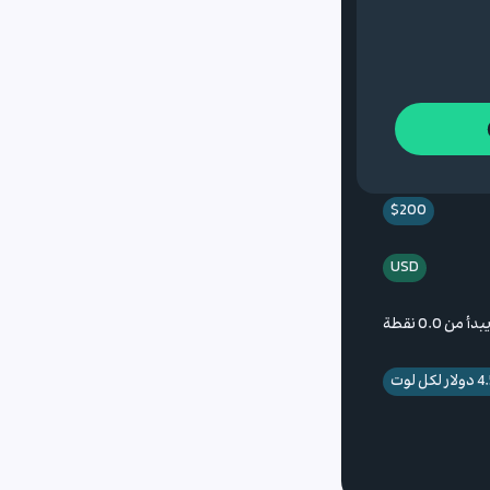
$200
USD
 من 0.0 نقطة
لار لكل لوت