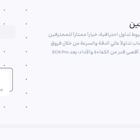
فين
لصفر وشروط تداول احترافية، خياراً ممتازاً للمحترفين
ب تداولاً عالي الدقة والسرعة من خلال فروق
أسعار تنافسية ومنصة قوية. للمتداولين الباحثين عن أقصى قدر من الكفاءة والأداء، يعد ECN Pro