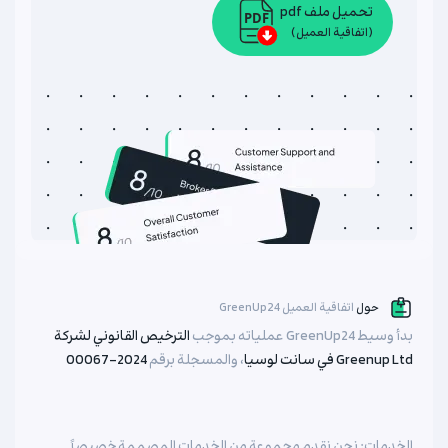
تحميل ملف pdf
(اتفاقية العميل)
حول
اتفاقية العميل GreenUp24
بدأ وسيط GreenUp24 عملياته بموجب
الترخيص القانوني لشركة
Greenup Ltd في سانت لوسيا
، والمسجلة برقم
2024-00067
الخدمات: نحن نقدم مجموعة من الخدمات المصممة خصيصاً