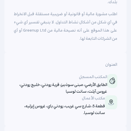
بلدك.
اطلب مشورة مالية أو قانونية أو ضريبية مستقلة قبل الانخراط
في أي شكل من أشكال نشاط التداول. لا ينبغي تفسير أي شيء
على هذا الموقع على أنه نصيحة مالية من Greenup Ltd أو أي
من الشركات التابعة لها.
العنوان
المكتب المسجل
الطابق الأرضي، مبنى سوذبيز، قرية رودني، خليج رودني،
غروس آيلت، سانت لوسيا
مكتب الأعمال
قطعة 5، شارع سي غريب، رودني باي، غروس إيزليه،
سانت لوسيا.