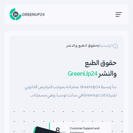
الرئيسية
حقوق الطبع والنشر
حقوق الطبع
والنشر
GreenUp24
بدأ وسيط GreenUp24 عملياته بموجب الترخيص القانوني
لشركة Greenup Ltd في سانت لوسيا، وهي مسجلة بـ.