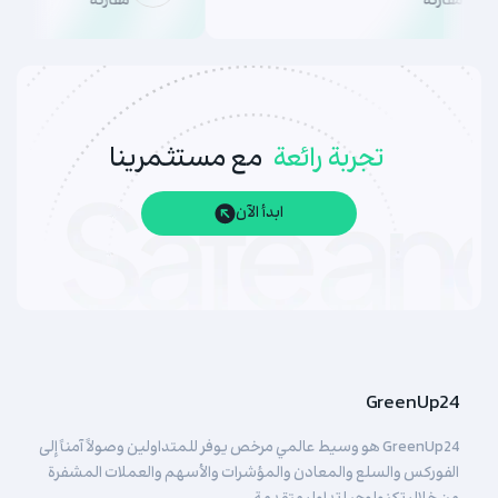
مقارنة
مقارنة
تجربة رائعة
مع مستثمرينا
ابدأ الآن
GreenUp24
GreenUp24 هو وسيط عالمي مرخص يوفر للمتداولين وصولاً آمناً إلى
الفوركس والسلع والمعادن والمؤشرات والأسهم والعملات المشفرة