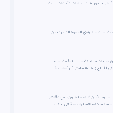
Fo. وعادة ما يتم وضع علامة على صدور هذه البيانات كأحداث عالية
ية. وعادة ما تؤدي الفجوة الكبيرة بين
 تقلبات مفاجئة وغير متوقعة. ويعد
استخدام أدوات إدارة المخاطر مثل وقف الخسارة (Stop Loss) وجني الأرباح (Take Profit) أمراً حاسماً
ر. وبدلاً من ذلك، ينتظرون بضع دقائق
 وتساعد هذه الاستراتيجية في تجنب