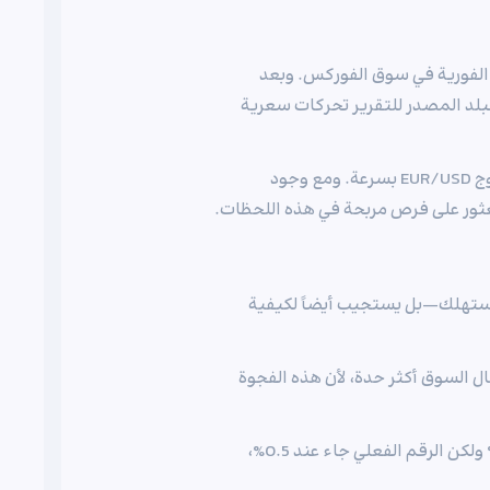
 الفورية في سوق الفوركس. وبعد
بالبلد المصدر للتقرير تحركات سعرية
أثناء صدور مؤشر أسعار المستهلك الأمريكي، قد يتذبذب زوج EUR/USD بسرعة. ومع وجود
عثور على فرص مربحة في هذه اللحظات.
مستهلك—بل يستجيب أيضاً لكيفية
ال السوق أكثر حدة، لأن هذه الفجوة
إذا كانت توقعات السوق لمؤشر أسعار المستهلك هي 0.3% ولكن الرقم الفعلي جاء عند 0.5%،