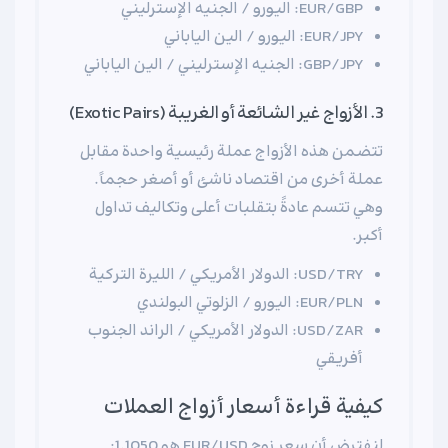
EUR/GBP: اليورو / الجنيه الإسترليني
EUR/JPY: اليورو / الين الياباني
GBP/JPY: الجنيه الإسترليني / الين الياباني
3. الأزواج غير الشائعة أو الغريبة (Exotic Pairs)
تتضمن هذه الأزواج عملة رئيسية واحدة مقابل
عملة أخرى من اقتصاد ناشئ أو أصغر حجماً.
وهي تتسم عادةً بتقلبات أعلى وتكاليف تداول
أكبر.
USD/TRY: الدولار الأمريكي / الليرة التركية
EUR/PLN: اليورو / الزلوتي البولندي
USD/ZAR: الدولار الأمريكي / الراند الجنوب
أفريقي
كيفية قراءة أسعار أزواج العملات
لنفترض أن سعر زوج EUR/USD هو 1.1050: