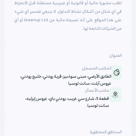
اطلب مشورة مالية أو قانونية أو ضريبية مستقلة قبل الانخراط
في أي شكل من أشكال نشاط التداول. لا ينبغي تفسير أي شيء
على هذا الموقع على أنه نصيحة مالية من Greenup Ltd أو أي
من الشركات التابعة لها.
العنوان
المكتب المسجل
الطابق الأرضي، مبنى سوذبيز، قرية رودني، خليج رودني،
غروس آيلت، سانت لوسيا
مكتب الأعمال
قطعة 5، شارع سي غريب، رودني باي، غروس إيزليه،
سانت لوسيا.
المناطق المحظورة