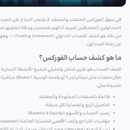
في سوق الفوركس المتقلب والمعقد، لا يقتصر النجاح على تنفي
المتداولين المحترفين تقييم أدائهم باستمرار وبدقة لتحقيق نمو
من ذلك هو كشف ال
عن رحلة المتداول.
ما هو كشف حساب الفوركس؟
كشف الحساب هو تقرير شامل وتحليلي لجميع الأنشطة التجارية ف
خلال منصات مثل ميتات
حاسمة مثل:
قائمة بالصفقات المفتوحة والمغلقة
تفاصيل الربح والخسارة لكل صفقة
رصيد الحساب والأسهم (Balance & Equity)
مؤشرات التراجع والحد الأقصى للخسارة العائمة (Drawdown)
نسبة النجاح (Win rate)، حجم التداول، وسجل النشاط الكامل