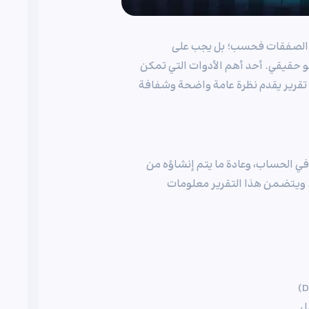
ذ الصفقات فحسب؛ بل يجب على
 حقيقي. أحد أهم الأدوات التي تمكن
حساب التداولي (Trading Statement) — وهو تقرير يقدم نظرة عامة واضحة وشفافة
ي الحساب، وعادة ما يتم إنشاؤه من
رايدر 5 أو يقدمه الوسيط (Broker) مباشرة. ويتضمن هذا التقرير معلومات