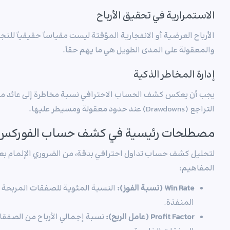
الاستمرارية في تحقيق الأرباح
الأرباح العرضية أو الانفجارية المؤقتة ليست مقياساً حقيقياً للنج
والمعقولة على المدى الطويل هي ما يهم حقاً.
إدارة المخاطر الذكية
يجب أن يعكس كشف الحساب الاحترافي نسبة مخاطرة إلى عائد مد
التراجع (Drawdowns) عند حدود معقولة ومسيطر عليها.
مصطلحات رئيسية في كشف حساب الفوركس
لتحليل كشف حساب تداول احترافي بدقة، من الضروري الإلمام ب
المفاهيم:
Win Rate (نسبة الفوز):
النسبة المئوية للصفقات المربحة م
المنفذة.
Profit Factor (عامل الربح):
نسبة إجمالي الأرباح من الصفقات