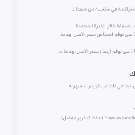
لمتراكمة في سلسلة من صفقات
المنفذة خلال الفترة المحددة.
ً على توقع انخفاض سعر الأصل، وعادة
ً على توقع ارتفاع سعر الأصل، وعادة ما
ك
ما في ذلك ميتاترايدر، بالسهولة
2. انقر بزر الماوس الأيمن في أي مساحة فارغة واختير "Save as Detailed Report" (حفظ كتقرير مفصل)