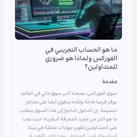
ما هو الحساب التجريبي في
الفوركس ولماذا هو ضروري
للمتداولين؟
مقدمة
سوق الفوركس، بصفته أكبر سوق مالي في العالم،
يوفر فرصاً هائلة ولكنه ينطوي أيضاً على مخاطر
جسيمة. إن الدخول الناجح إلى هذا السوق يتطلب
ما هو أكثر من مجرد المعرفة النظرية؛ حيث يجب
على المتداولين تطوير مهارات عمليّة في بيئة
آمنة وخالية من المخاطر. وهنا تظهر الأهمية