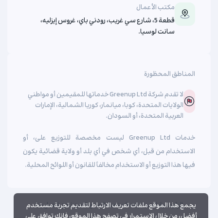
مكتب الأعمال
قطعة 5، شارع سي غريب، رودني باي، غروس إيزليه،
سانت لوسيا.
المناطق المحظورة
لا تقدم شركة Greenup Ltd خدماتها للمقيمين أو مواطني
الولايات المتحدة، كوبا، ميانمار، كوريا الشمالية، الإمارات
العربية المتحدة، أو السودان.
خدمات Greenup Ltd ليست مخصصة للتوزيع على، أو
الاستخدام من قبل، أي شخص في أي بلد أو ولاية قضائية يكون
فيها هذا التوزيع أو الاستخدام مخالفاً للقانون أو اللوائح المحلية.
الرئيسية
الحسابات
المنصة
المدونة
من نحن
اتصل بنا
يجمع هذا الموقع ملفات تعريف الارتباط لتقديم تجربة مستخدم
أفضل، من خلال الاستمرار في تصفح هذا الموقع، فإنك توافق على