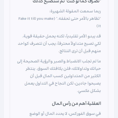
"تصرّف كما لو كنت" ثم ستصبح كذلك
ربما سمعت المقولة الشهيرة:
"تظاهر بالأمر حتى تحققه." (Fake it till you make
it)
قد يبدو الأمر تقليدياً، لكنه يحمل حقيقة قوية.
لكي تصبح متداولاً محترفاً، يجب أن تتصرف كواحد
منهم قبل أن ترى النتائج.
ما لم تجلب الانضباط والصبر والرؤية الصحيحة إلى
حياتك وتداولاتك، فلن يكافئك السوق. ينتظر
الكثير من المتداولين كسب المال قبل أن
يصبحوا جادين، لكن النجاح في التداول يعمل
بشكل عكسي.
العقلية أهم من رأس المال
في سوق الفوركس، لا يحدد المال أو الوضع