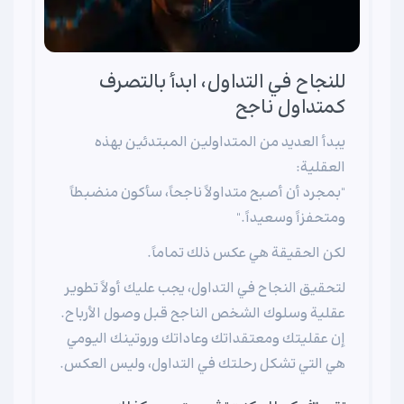
للنجاح في التداول، ابدأ بالتصرف
كمتداول ناجح
يبدأ العديد من المتداولين المبتدئين بهذه
العقلية:
"بمجرد أن أصبح متداولاً ناجحاً، سأكون منضبطاً
ومتحفزاً وسعيداً."
لكن الحقيقة هي عكس ذلك تماماً.
لتحقيق النجاح في التداول، يجب عليك أولاً تطوير
عقلية وسلوك الشخص الناجح قبل وصول الأرباح.
إن عقليتك ومعتقداتك وعاداتك وروتينك اليومي
هي التي تشكل رحلتك في التداول، وليس العكس.