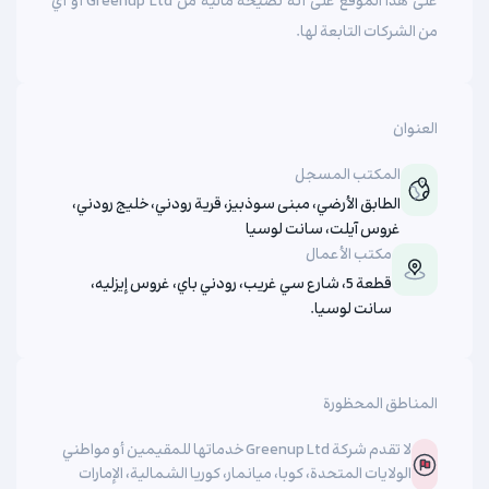
على هذا الموقع على أنه نصيحة مالية من Greenup Ltd أو أي
من الشركات التابعة لها.
العنوان
المكتب المسجل
الطابق الأرضي، مبنى سوذبيز، قرية رودني، خليج رودني،
غروس آيلت، سانت لوسيا
مكتب الأعمال
قطعة 5، شارع سي غريب، رودني باي، غروس إيزليه،
سانت لوسيا.
المناطق المحظورة
لا تقدم شركة Greenup Ltd خدماتها للمقيمين أو مواطني
الولايات المتحدة، كوبا، ميانمار، كوريا الشمالية، الإمارات