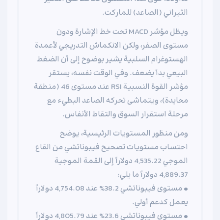
الثيراني (الصاعد) للمارکت.
ويظل مؤشر MACD تحت خط الإشارة ودون
مستوى الصفر، ولكن الانكماش التدريجي لأعمدة
الهستوغرام السلبية يشير بوضوح إلى أن الضغط
البيعي بدأ يضعف. وفي الوقت نفسه، يستقر
مؤشر القوة النسبية RSI عند مستوى 46 (منطقة
محايدة)، ويتماشى تحركه الصاعد البطيء مع
مرحلة استقرار السوق والتقاط الأنفاس.
ومن منظور المستويات الرئيسية، يوضح
احتساب مستويات تصحيح فيبوناتشي من القاع
الموجي 4,535.22 دولاراً إلى القمة الموجية
4,889.37 دولاراً ما يلي:
• مستوى فيبوناتشي 38.2% عند 4,754.08 دولاراً
يعمل كدعم أولي.
• مستوى فيبوناتشي 23.6% عند 4,805.79 دولاراً