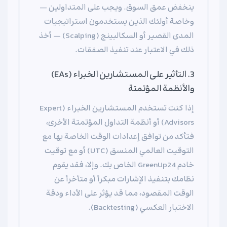
ينخفض عمق السوق. ويجب على المتداولين —
وخاصة أولئك الذين يستخدمون استراتيجيات
المدى القصير أو السكالبينج (Scalping) — أخذ
ذلك في الاعتبار عند تنفيذ الصفقات.
3. التأثير على المستشارين الخبراء (EAs)
والأنظمة المؤتمتة
إذا كنت تستخدم المستشارين الخبراء (Expert
Advisors) أو أنظمة التداول المؤتمتة الأخرى،
فتأكد من توافق إعدادات الوقت الخاصة بها مع
التوقيت العالمي المنسق (UTC) أو مع توقيت
خادم GreenUp24 الخاص بك. وإلا، فقد يقوم
نظامك بتنفيذ الإشارات مبكراً أو متأخراً عن
الوقت المقصود، مما قد يؤثر على الأداء ودقة
الاختبار العكسي (Backtesting).