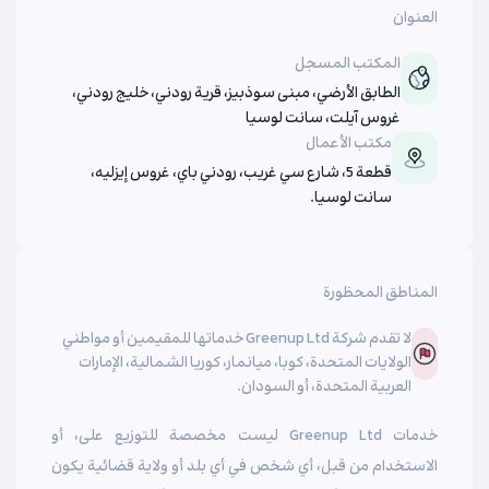
العنوان
المكتب المسجل
الطابق الأرضي، مبنى سوذبيز، قرية رودني، خليج رودني،
غروس آيلت، سانت لوسيا
مكتب الأعمال
قطعة 5، شارع سي غريب، رودني باي، غروس إيزليه،
سانت لوسيا.
المناطق المحظورة
لا تقدم شركة Greenup Ltd خدماتها للمقيمين أو مواطني
الولايات المتحدة، كوبا، ميانمار، كوريا الشمالية، الإمارات
العربية المتحدة، أو السودان.
خدمات Greenup Ltd ليست مخصصة للتوزيع على، أو
الاستخدام من قبل، أي شخص في أي بلد أو ولاية قضائية يكون