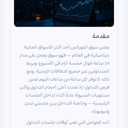
مقدمة
يعتبر سوق الفوركس أحد أكثر الأسواق المالية
ديناميكية في العالم — فهو سوق يعمل على مدار
24 ساعة طوال خمسة أيام في الأسبوع، ويربط
المتداولين عبر جميع النطاقات الزمنية. ومع
ذلك، لا توفر كل ساعة من ساعات اليوم نفس
فرص التداول؛ إذ تحدث أعلى أحجام التداول وأكبر
مستويات السيولة عادةً أثناء تداخل الجلسات
الرئيسية — وخاصة التداخل بين جلستي لندن
ونيويورك.
أحد العوامل التي تغير أوقات جلسات التداول