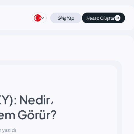
Giriş Yap
Hesap Oluştur
Y): Nedir،
şlem Görür?
yazıldı