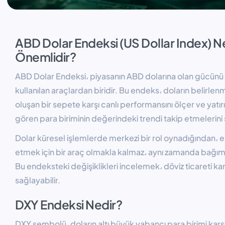
ABD Dolar Endeksi (US Dollar Index) N
Önemlidir?
ABD Dolar Endeksi، piyasanın ABD dolarına olan gücünü v
kullanılan araçlardan biridir. Bu endeks، doların belirlenm
oluşan bir sepete karşı canlı performansını ölçer ve yatı
gören para biriminin değerindeki trendi takip etmelerini 
Dolar küresel işlemlerde merkezi bir rol oynadığından، e
etmek için bir araç olmakla kalmaz، aynı zamanda bağımsız
Bu endeksteki değişiklikleri incelemek، döviz ticareti kar
sağlayabilir.
DXY Endeksi Nedir?
DXY sembolü، doların altı büyük yabancı para birimi karşı