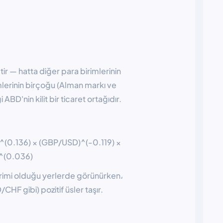
r — hatta diğer para birimlerinin
mlerinin birçoğu (Alman markı ve
 ABD'nin kilit bir ticaret ortağıdır.
^(0.136) × (GBP/USD)^(-0.119) ×
^(0.036)
birimi olduğu yerlerde görünürken،
HF gibi) pozitif üsler taşır.