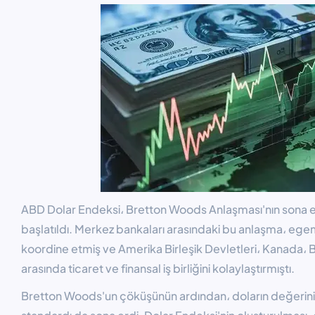
ABD Dolar Endeksi، Bretton Woods Anlaşması'nın sona e
başlatıldı. Merkez bankaları arasındaki bu anlaşma، egeme
koordine etmiş ve Amerika Birleşik Devletleri، Kanada، B
arasında ticaret ve finansal iş birliğini kolaylaştırmıştı.
Bretton Woods'un çöküşünün ardından، doların değerini 