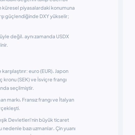
ın küresel piyasalardaki konumuna
arşı güçlendiğinde DXY yükselir;
lüyle değil، aynı zamanda USDX
nir.
 karşılaştırır: euro (EUR)، Japon
eç kronu (SEK) ve İsviçre frangı
nda seçilmiştir.
n markı، Fransız frangı ve İtalyan
rçekleşti.
ik Devletleri'nin büyük ticaret
 nedenle bazı uzmanlar، Çin yuanı