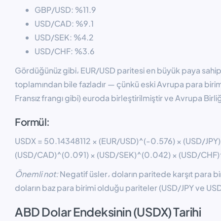
GBP/USD: %11.9
USD/CAD: %9.1
USD/SEK: %4.2
USD/CHF: %3.6
Gördüğünüz gibi، EUR/USD paritesi en büyük paya sahipti
toplamından bile fazladır — çünkü eski Avrupa para biri
Fransız frangı gibi) euroda birleştirilmiştir ve Avrupa Birliği
Formül:
USDX = 50.14348112 × (EUR/USD)^(-0.576) × (USD/JPY)
(USD/CAD)^(0.091) × (USD/SEK)^(0.042) × (USD/CHF)
Önemli not:
Negatif üsler، doların paritede karşıt para 
doların baz para birimi olduğu pariteler (USD/JPY ve USD/C
ABD Dolar Endeksinin (USDX) Tarihi