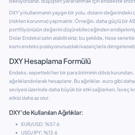
bekliyorsanız، düşüşten yararlanmak için endekste short (s
DXY'yi kullanmanın yaygın bir yolu، doların değerindeki d
(riskten korunma) yapmaktır. Örneğin، daha güçlü bir AB
portföyünüzün değerini düşürebileceğinden endişeleniyo
Dolar Endeksi satın alabilirsiniz; bu şekilde، hisse senetler
kısmı endeks pozisyonunuzdaki kazançlarla dengelenebil
DXY Hesaplama Formülü
Endeks، sepetteki her bir para biriminin döviz kurundan، 
ağırlıklandırılarak hesaplanır. Bu ağırlıklar، euro gibi dah
seviyesi üzerinde daha büyük bir etki sağlarken، İsveç k
etkisi daha az olur.
DXY'de Kullanılan Ağırlıklar:
EUR/USD: %57.6
USD/JPY: %13.6