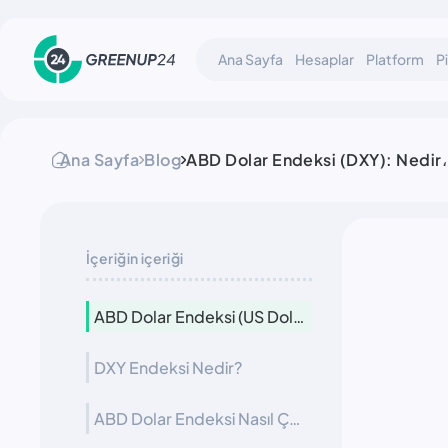
Ana Sayfa
Hesaplar
Platform
P
Ana Sayfa
Blog
ABD Dolar Endeksi (DXY): Nedir، N
İçeriğin içeriği
ABD Dolar Endeksi (US Dollar Index) Nedir ve Neden Önemlidir?
DXY Endeksi Nedir?
ABD Dolar Endeksi Nasıl Çalışır?