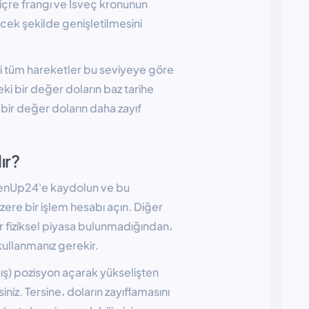
içre frangı ve İsveç kronunun
ecek şekilde genişletilmesini
ki tüm hareketler bu seviyeye göre
i bir değer doların baz tarihe
bir değer doların daha zayıf
ır?
eenUp24'e kaydolun ve bu
ere bir işlem hesabı açın. Diğer
r fiziksel piyasa bulunmadığından،
 kullanmanız gerekir.
ış) pozisyon açarak yükselişten
niz. Tersine، doların zayıflamasını