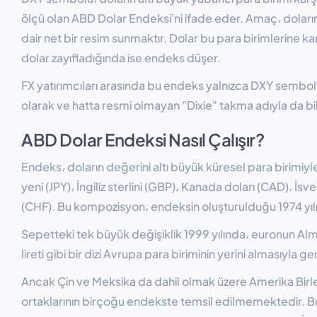
ölçü olan ABD Dolar Endeksi'ni ifade eder. Amaç، dolar
dair net bir resim sunmaktır. Dolar bu para birimlerine k
dolar zayıfladığında ise endeks düşer.
FX yatırımcıları arasında bu endeks yalnızca DXY sembo
olarak ve hatta resmi olmayan "Dixie" takma adıyla da bili
ABD Dolar Endeksi Nasıl Çalışır?
Endeks، doların değerini altı büyük küresel para birimiyle
yeni (JPY)، İngiliz sterlini (GBP)، Kanada doları (CAD)، İsv
(CHF). Bu kompozisyon، endeksin oluşturulduğu 1974 yılı
Sepetteki tek büyük değişiklik 1999 yılında، euronun Alma
lireti gibi bir dizi Avrupa para biriminin yerini almasıyla ge
Ancak Çin ve Meksika da dahil olmak üzere Amerika Birleş
ortaklarının birçoğu endekste temsil edilmemektedir. Bu