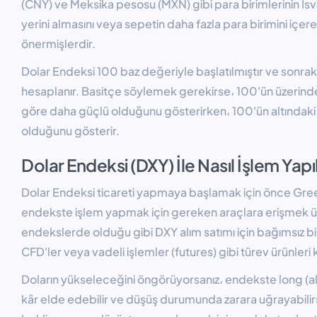
(CNY) ve Meksika pesosu (MXN) gibi para birimlerinin İsv
yerini almasını veya sepetin daha fazla para birimini içer
önermişlerdir.
Dolar Endeksi 100 baz değeriyle başlatılmıştır ve sonra
hesaplanır. Basitçe söylemek gerekirse، 100'ün üzerindek
göre daha güçlü olduğunu gösterirken، 100'ün altındaki 
olduğunu gösterir.
Dolar Endeksi (DXY) İle Nasıl İşlem Yapıl
Dolar Endeksi ticareti yapmaya başlamak için önce Gr
endekste işlem yapmak için gereken araçlara erişmek üz
endekslerde olduğu gibi DXY alım satımı için bağımsız bi
CFD'ler veya vadeli işlemler (futures) gibi türev ürünleri
Doların yükseleceğini öngörüyorsanız، endekste long (al
kâr elde edebilir ve düşüş durumunda zarara uğrayabilirsi