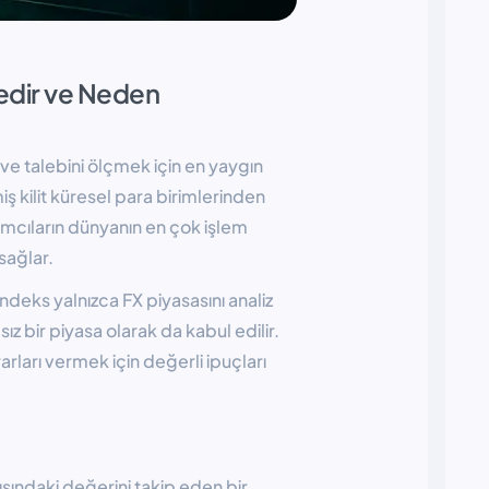
edir ve Neden
e talebini ölçmek için en yaygın
iş kilit küresel para birimlerinden
rımcıların dünyanın en çok işlem
sağlar.
ndeks yalnızca FX piyasasını analiz
 bir piyasa olarak da kabul edilir.
arları vermek için değerli ipuçları
sındaki değerini takip eden bir