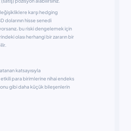
atış) pozisyon alabilirsiniz.
eğişikliklere karşı hedging
D dolarının hisse senedi
rsanız، bu riski dengelemek için
indeki olası herhangi bir zararın bir
ir.
atanan katsayısıyla
a etkili para birimlerine nihai endeks
ronu gibi daha küçük bileşenlerin