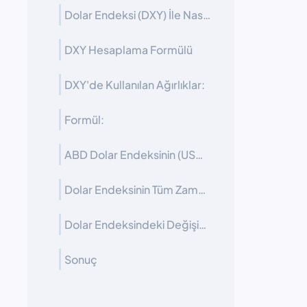
Dolar Endeksi (DXY) İle Nasıl İşlem Yapılır?
DXY Hesaplama Formülü
DXY'de Kullanılan Ağırlıklar:
Formül:
ABD Dolar Endeksinin (USDX) Tarihi
Dolar Endeksinin Tüm Zamanların En Yüksek ve En Düşük Seviyeleri
Dolar Endeksindeki Değişimleri Etkileyen Faktörler
Sonuç