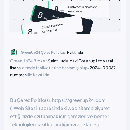
GreenUp24 Çerez Politikası
Hakkında
GreenUp24 Broker,
Saint Lucia'daki Greenup Ltd yasal
lisansı
altında faaliyetlerine başlamış olup،
2024-00067
numarası
ile kayıtlıdır.
Bu Çerez Politikası, https://greenup24.com
("Web Sitesi") adresindeki web sitemizi ziyaret
ettiğinizde sizi tanımak için çerezleri ve benzer
teknolojileri nasıl kullandığımızı açıklar. Bu