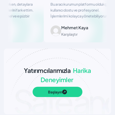
lışırken, detaylara
Bu aracı kurumun platformu oldukça
klerini fark ettim.
kullanıcı dostu ve profesyonel.
nel ve eşsiz bir
İşlemlerimi kolayca yönetebiliyorum.
Mehmet Kaya
Karşılaştır
Yatırımcılarımızla
Harika
Deneyimler
Başlayın