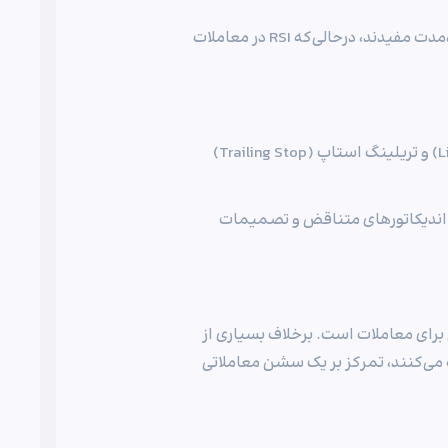
به‌عنوان مثال، MACD و Stochastic Oscillator برای معاملات کوتاه‌مدت مفیدند، درحالی‌که RSI در معاملات
استفاده از حد ضرر (Stop Loss)، سفارش‌های محدود (Limit Order) و تریلینگ استاپ (Trailing Stop)
از اندیکاتورهای متناقض و تصمیمات
برای معاملات است. برخلاف بسیاری از
 ساعتی معامله می‌کنند، تمرکز بر یک سشن معاملاتی