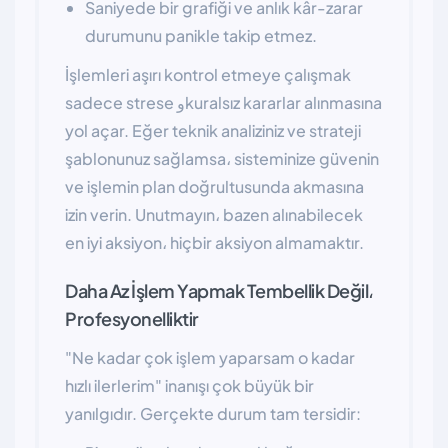
Saniyede bir grafiği ve anlık kâr-zarar
durumunu panikle takip etmez.
İşlemleri aşırı kontrol etmeye çalışmak
sadece strese وkuralsız kararlar alınmasına
yol açar. Eğer teknik analiziniz ve strateji
şablonunuz sağlamsa، sisteminize güvenin
ve işlemin plan doğrultusunda akmasına
izin verin. Unutmayın، bazen alınabilecek
en iyi aksiyon، hiçbir aksiyon almamaktır.
Daha Az İşlem Yapmak Tembellik Değil،
Profesyonelliktir
"Ne kadar çok işlem yaparsam o kadar
hızlı ilerlerim" inanışı çok büyük bir
yanılgıdır. Gerçekte durum tam tersidir: