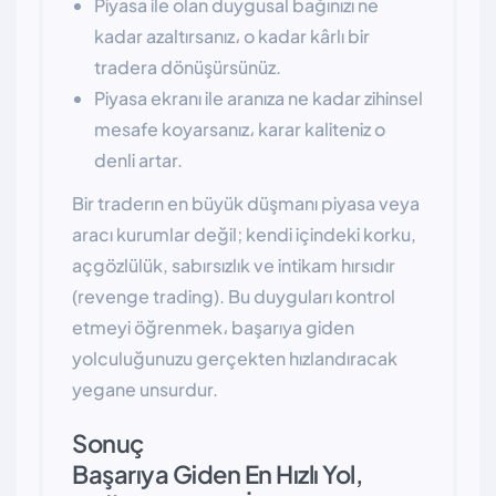
Piyasa ile olan duygusal bağınızı ne
kadar azaltırsanız، o kadar kârlı bir
tradera dönüşürsünüz.
Piyasa ekranı ile aranıza ne kadar zihinsel
mesafe koyarsanız، karar kaliteniz o
denli artar.
Bir traderın en büyük düşmanı piyasa veya
aracı kurumlar değil; kendi içindeki korku,
açgözlülük, sabırsızlık ve intikam hırsıdır
(revenge trading). Bu duyguları kontrol
etmeyi öğrenmek، başarıya giden
yolculuğunuzu gerçekten hızlandıracak
yegane unsurdur.
Sonuç
Başarıya Giden En Hızlı Yol,