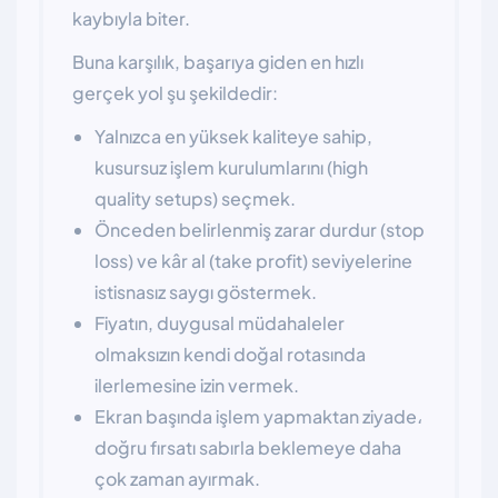
kaybıyla biter.
Buna karşılık, başarıya giden en hızlı
gerçek yol şu şekildedir:
Yalnızca en yüksek kaliteye sahip,
kusursuz işlem kurulumlarını (high
quality setups) seçmek.
Önceden belirlenmiş zarar durdur (stop
loss) ve kâr al (take profit) seviyelerine
istisnasız saygı göstermek.
Fiyatın, duygusal müdahaleler
olmaksızın kendi doğal rotasında
ilerlemesine izin vermek.
Ekran başında işlem yapmaktan ziyade،
doğru fırsatı sabırla beklemeye daha
çok zaman ayırmak.