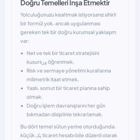
Doğru Temelleri İnşa Etmektir
Yolculuğunuzu kısaltmak istiyorsanız sihirli
bir formül yok، ancak uygulanması
gereken tek bir doğru kurumsal yaklaşım
var:
Net ve tek bir ticaret stratejisini
kusursوز öğrenmek.
Risk ve sermaye yönetimi kurallarına
milimetrik itaat etmek.
Yazılı، somut bir ticaret planına sahip
olmak.
Doğru işlem davranışlarını her gün
bıkmadan disiplinle tekrarlamak.
Bu dört temel sütun yerine oturduğunda،
küçük یک ticaret hesabı bile düzenli olarak