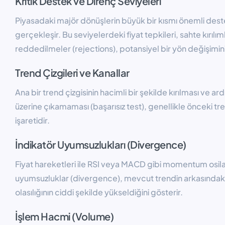
Kritik Destek ve Direnç Seviyeleri
Piyasadaki majör dönüşlerin büyük bir kısmı önemli des
gerçekleşir. Bu seviyelerdeki fiyat tepkileri, sahte kırılı
reddedilmeler (rejections), potansiyel bir yön değişimini
Trend Çizgileri ve Kanallar
Ana bir trend çizgisinin hacimli bir şekilde kırılması ve ard
üzerine çıkamaması (başarısız test), genellikle önceki tre
işaretidir.
İndikatör Uyumsuzlukları (Divergence)
Fiyat hareketleri ile RSI veya MACD gibi momentum osila
uyumsuzluklar (divergence), mevcut trendin arkasındak
olasılığının ciddi şekilde yükseldiğini gösterir.
İşlem Hacmi (Volume)