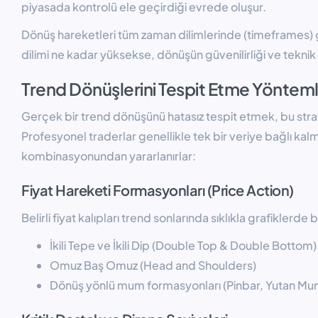
piyasada kontrolü ele geçirdiği evrede oluşur.
Dönüş hareketleri tüm zaman dilimlerinde (timeframes)
dilimi ne kadar yüksekse, dönüşün güvenilirliği ve teknik
Trend Dönüşlerini Tespit Etme Yönteml
Gerçek bir trend dönüşünü hatasız tespit etmek, bu stratej
Profesyonel traderlar genellikle tek bir veriye bağlı kalm
kombinasyonundan yararlanırlar:
Fiyat Hareketi Formasyonları (Price Action)
Belirli fiyat kalıpları trend sonlarında sıklıkla grafiklerde b
İkili Tepe ve İkili Dip (Double Top & Double Bottom)
Omuz Baş Omuz (Head and Shoulders)
Dönüş yönlü mum formasyonları (Pinbar, Yutan Mu