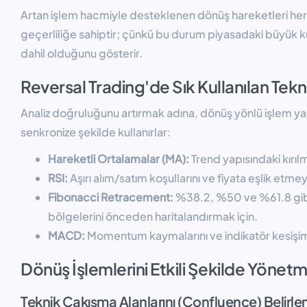
Artan işlem hacmiyle desteklenen dönüş hareketleri he
geçerliliğe sahiptir; çünkü bu durum piyasadaki büyük 
dahil olduğunu gösterir.
Reversal Trading'de Sık Kullanılan Tekn
Analiz doğruluğunu artırmak adına, dönüş yönlü işlem yap
senkronize şekilde kullanırlar:
Hareketli Ortalamalar (MA):
Trend yapısındaki kırıl
RSI:
Aşırı alım/satım koşullarını ve fiyata eşlik etm
Fibonacci Retracement:
%38.2, %50 ve %61.8 gib
bölgelerini önceden haritalandırmak için.
MACD:
Momentum kaymalarını ve indikatör kesişiml
Dönüş İşlemlerini Etkili Şekilde Yöne
Teknik Çakışma Alanlarını (Confluence) Belirl