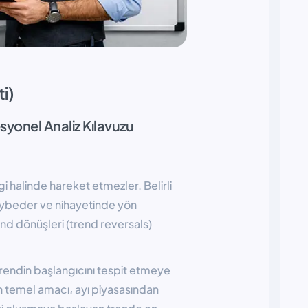
i)
syonel Analiz Kılavuzu
i halinde hareket etmezler. Belirli
kaybeder ve nihayetinde yön
rend dönüşleri (trend reversals)
trendin başlangıcını tespit etmeye
ın temel amacı، ayı piyasasından