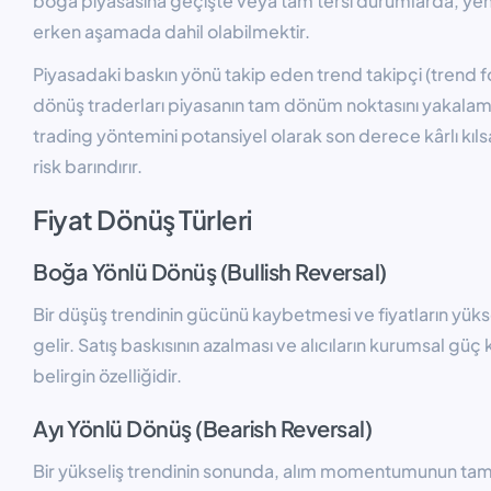
boğa piyasasına geçişte veya tam tersi durumlarda, ye
erken aşamada dahil olabilmektir.
Piyasadaki baskın yönü takip eden trend takipçi (trend fol
dönüş traderları piyasanın tam dönüm noktasını yakalama
trading yöntemini potansiyel olarak son derece kârlı kı
risk barındırır.
Fiyat Dönüş Türleri
Boğa Yönlü Dönüş (Bullish Reversal)
Bir düşüş trendinin gücünü kaybetmesi ve fiyatların y
gelir. Satış baskısının azalması ve alıcıların kurumsal g
belirgin özelliğidir.
Ayı Yönlü Dönüş (Bearish Reversal)
Bir yükseliş trendinin sonunda, alım momentumunun tam