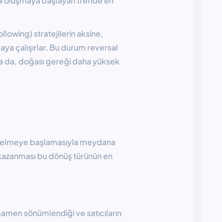
ni oluşmaya başlayan trende en
lowing) stratejilerin aksine,
ya çalışırlar. Bu durum reversal
lsa da, doğası gereği daha yüksek
ükselmeye başlamasıyla meydana
üç kazanması bu dönüş türünün en
amen sönümlendiği ve satıcıların