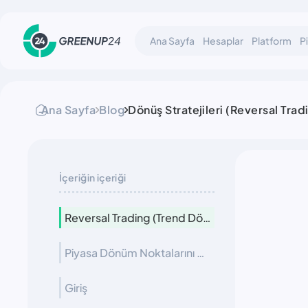
Ana Sayfa
Hesaplar
Platform
P
Ana Sayfa
Blog
Dönüş Stratejileri (Reversal Tra
İçeriğin içeriği
Reversal Trading (Trend Dönüşü Ticareti)
Piyasa Dönüm Noktalarını Belirlemek İçin Profesyonel Analiz Kılavuzu
Giriş