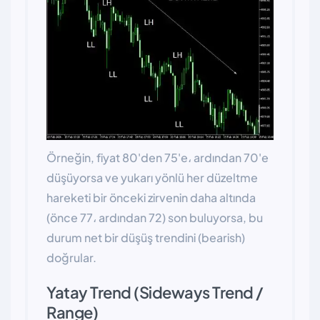
Örneğin, fiyat 80'den 75'e، ardından 70'e
düşüyorsa ve yukarı yönlü her düzeltme
hareketi bir önceki zirvenin daha altında
(önce 77، ardından 72) son buluyorsa, bu
durum net bir düşüş trendini (bearish)
doğrular.
Yatay Trend (Sideways Trend /
Range)