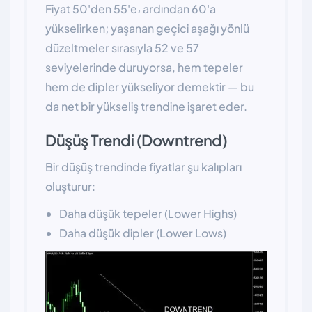
Fiyat 50'den 55'e، ardından 60'a
yükselirken; yaşanan geçici aşağı yönlü
düzeltmeler sırasıyla 52 ve 57
seviyelerinde duruyorsa, hem tepeler
hem de dipler yükseliyor demektir — bu
da net bir yükseliş trendine işaret eder.
Düşüş Trendi (Downtrend)
Bir düşüş trendinde fiyatlar şu kalıpları
oluşturur:
Daha düşük tepeler (Lower Highs)
Daha düşük dipler (Lower Lows)