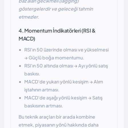
baz alan gecikmeli (lagging)
göstergelerdir ve geleceği tahmin
etmezler.
4. Momentum İndikatörleri (RSI &
MACD)
RSI'ın 50 üzerinde olması ve yükselmesi
→ Güçlü boğa momentumu.
RSI'ın 50 altında olması → Ayı yönlü satış
baskısı.
MACD'de yukarı yönlü kesişim → Alım
iştahının artması.
MACD'de aşağı yönlü kesişim → Satış
baskısının artması.
Bu teknik araçları bir arada kombine
etmek, piyasanın yönü hakkında daha