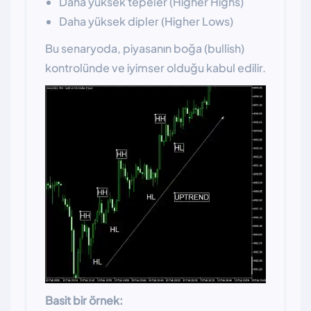
Daha yüksek tepeler (Higher Highs)
Daha yüksek dipler (Higher Lows)
Bu senaryoda, piyasanın boğa (bullish)
kontrolünde ve iyimser olduğu kabul edilir.
Basit bir örnek: