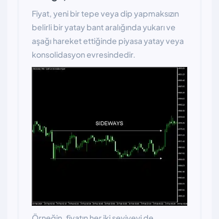
Fiyat, yeni bir tepe veya dip yapmaksızın
belirli bir yatay bant aralığında yukarı ve
aşağı hareket ettiğinde piyasa yatay veya
konsolidasyon evresindedir.
Örneğin, fiyatın her iki seviyeyi de