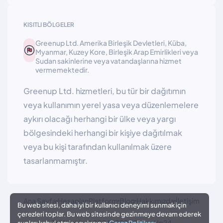
KISITLI BÖLGELER
Greenup Ltd. Amerika Birleşik Devletleri, Küba,
Myanmar, Kuzey Kore, Birleşik Arap Emirlikleri veya
Sudan sakinlerine veya vatandaşlarına hizmet
vermemektedir.
Greenup Ltd. hizmetleri, bu tür bir dağıtımın
veya kullanımın yerel yasa veya düzenlemelere
aykırı olacağı herhangi bir ülke veya yargı
bölgesindeki herhangi bir kişiye dağıtılmak
veya bu kişi tarafından kullanılmak üzere
tasarlanmamıştır.
Ana Sayfa
Hesaplar
Platform
Blog
Hakkımızda
İletişim
Bu web sitesi, daha iyi bir kullanıcı deneyimi sunmak için
çerezleri toplar. Bu web sitesinde gezinmeye devam ederek
Telif Hakkı © 2024-2026 GreenUp24