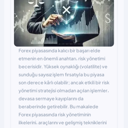
Forex piyasasında kalıcı bir başarı elde
etmenin en önemli anahtarı، risk yönetimi
becerisidir. Yüksek oynaklığı (volatilite) ve
sunduğu sayısız işlem fırsatıyla bu piyasa
son derece kârlı olabilir; ancak etkili bir risk
yönetimi stratejisi olmadan açılan işlemler،
devasa sermaye kayıplarını da
beraberinde getirebilir. Bu makalede
Forex piyasasında risk yönetiminin
ilkelerini، araçlarını ve gelişmiş tekniklerini