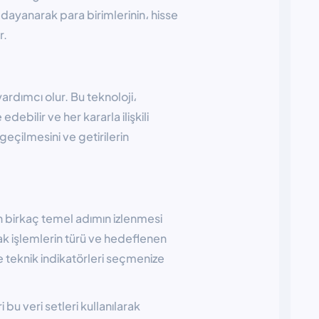
dayanarak para birimlerinin، hisse
r.
ardımcı olur. Bu teknoloji،
debilir ve her kararla ilişkili
geçilmesini ve getirilerin
in birkaç temel adımın izlenmesi
acak işlemlerin türü ve hedeflenen
ve teknik indikatörleri seçmenize
 bu veri setleri kullanılarak