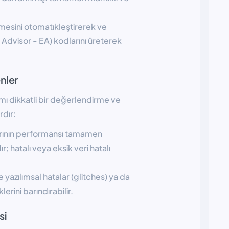
lmesini otomatıkleştirerek ve
 Advisor - EA) kodlarını üreterek
nler
mı dikkatli bir değerlendirme ve
rdır:
rının performansı tamamen
r; hatalı veya eksik veri hatalı
 yazılımsal hatalar (glitches) ya da
erini barındırabilir.
si