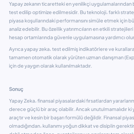
Yapay zekanın ticaretteki en yenilikçi uygulamalarından bir
test edilip optimize edilmesidir. Bu teknoloji، farklı strate
piyasa koşullarındaki performansını simüle etmek için büy
analiz edebilir. Bu özellik yatırımcıların en etkili strateji
hesap ortamlarında güvenle uygulamasına yardımcı olur
Ayrıca yapay zeka، test edilmiş indikatörlere ve kuralla
tamamen otomatik olarak yürüten uzman danışman (Expe
için de yaygın olarak kullanılmaktadır.
Sonuç
Yapay Zeka، finansal piyasalardaki fırsatlardan yararlanm
derece güçlü bir araç olabilir. Ancak unutulmamalıdır k
araçtır ve kesin bir başarı formülü değildir. Finansal piy
olmadığından، kullanımı yoğun dikkat ve disiplin gerektiri