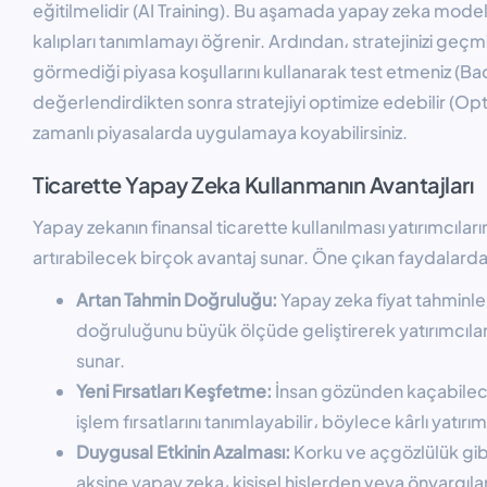
eğitilmelidir (AI Training). Bu aşamada yapay zeka modelle
kalıpları tanımlamayı öğrenir. Ardından، stratejinizi geç
görmediği piyasa koşullarını kullanarak test etmeniz (Ba
değerlendirdikten sonra stratejiyi optimize edebilir (Op
zamanlı piyasalarda uygulamaya koyabilirsiniz.
Ticarette Yapay Zeka Kullanmanın Avantajları
Yapay zekanın finansal ticarette kullanılması yatırımcıla
artırabilecek birçok avantaj sunar. Öne çıkan faydalardan
Artan Tahmin Doğruluğu:
Yapay zeka fiyat tahminleri
doğruluğunu büyük ölçüde geliştirerek yatırımcılara
sunar.
Yeni Fırsatları Keşfetme:
İnsan gözünden kaçabilece
işlem fırsatlarını tanımlayabilir، böylece kârlı yatırım
Duygusal Etkinin Azalması:
Korku ve açgözlülük gib
aksine yapay zeka، kişisel hislerden veya önyargıl