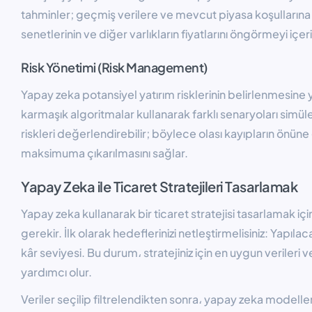
tahminler; geçmiş verilere ve mevcut piyasa koşullarına 
senetlerinin ve diğer varlıkların fiyatlarını öngörmeyi içeri
Risk Yönetimi (Risk Management)
Yapay zeka potansiyel yatırım risklerinin belirlenmesine y
karmaşık algoritmalar kullanarak farklı senaryoları simüle e
riskleri değerlendirebilir; böylece olası kayıpların önüne 
maksimuma çıkarılmasını sağlar.
Yapay Zeka ile Ticaret Stratejileri Tasarlamak
Yapay zeka kullanarak bir ticaret stratejisi tasarlamak iç
gerekir. İlk olarak hedeflerinizi netleştirmelisiniz: Yapıl
kâr seviyesi. Bu durum، stratejiniz için en uygun verileri 
yardımcı olur.
Veriler seçilip filtrelendikten sonra، yapay zeka modelleri