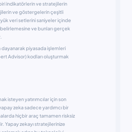
i indikatörlerin ve stratejilerin
jilerin ve göstergelerin çeşitli
ük veri setlerini saniyeler içinde
leri belirlemesine ve bunları gerçek
.
ra dayanarak piyasada işlemleri
rt Advisor) kodları oluşturmak
ak isteyen yatırımcılar için son
i yapay zeka sadece yardımcı bir
asalarda hiçbir araç tamamen risksiz
r. Yapay zekayı stratejilerinize