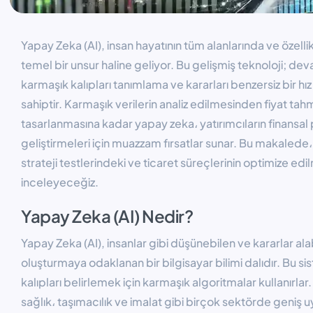
Yapay Zeka (AI), insan hayatının tüm alanlarında ve özelli
temel bir unsur haline geliyor. Bu gelişmiş teknoloji; dev
karmaşık kalıpları tanımlama ve kararları benzersiz bir 
sahiptir. Karmaşık verilerin analiz edilmesinden fiyat tahmi
tasarlanmasına kadar yapay zeka، yatırımcıların finansal
geliştirmeleri için muazzam fırsatlar sunar. Bu makalede،
strateji testlerindeki ve ticaret süreçlerinin optimize ed
inceleyeceğiz.
Yapay Zeka (AI) Nedir?
Yapay Zeka (AI), insanlar gibi düşünebilen ve kararlar al
oluşturmaya odaklanan bir bilgisayar bilimi dalıdır. Bu sis
kalıpları belirlemek için karmaşık algoritmalar kullanırl
sağlık، taşımacılık ve imalat gibi birçok sektörde geniş u