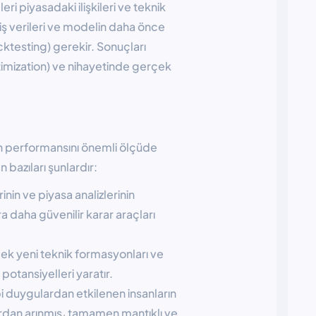
ri piyasadaki ilişkileri ve teknik
miş verileri ve modelin daha önce
cktesting) gerekir. Sonuçları
timization) ve nihayetinde gerçek
rın performansını önemli ölçüde
 bazıları şunlardır:
nin ve piyasa analizlerinin
 daha güvenilir karar araçları
k yeni teknik formasyonları ve
 potansiyelleri yaratır.
i duygulardan etkilenen insanların
ardan arınmış، tamamen mantıklı ve