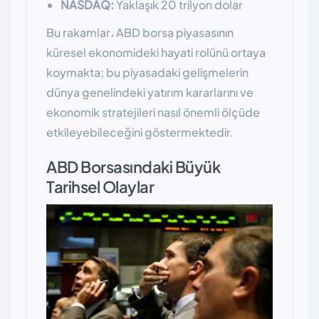
NASDAQ:
Yaklaşık 20 trilyon dolar
Bu rakamlar، ABD borsa piyasasının
küresel ekonomideki hayati rolünü ortaya
koymakta; bu piyasadaki gelişmelerin
dünya genelindeki yatırım kararlarını ve
ekonomik stratejileri nasıl önemli ölçüde
etkileyebileceğini göstermektedir.
ABD Borsasındaki Büyük
Tarihsel Olaylar