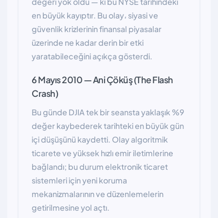
değeri yok oldu — ki bu NYSE tarihindeki
en büyük kayıptır. Bu olay، siyasi ve
güvenlik krizlerinin finansal piyasalar
üzerinde ne kadar derin bir etki
yaratabileceğini açıkça gösterdi.
6 Mayıs 2010 — Ani Çöküş (The Flash
Crash)
Bu günde DJIA tek bir seansta yaklaşık %9
değer kaybederek tarihteki en büyük gün
içi düşüşünü kaydetti. Olay algoritmik
ticarete ve yüksek hızlı emir iletimlerine
bağlandı; bu durum elektronik ticaret
sistemleri için yeni koruma
mekanizmalarının ve düzenlemelerin
getirilmesine yol açtı.