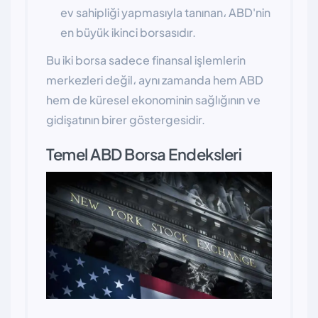
ev sahipliği yapmasıyla tanınan، ABD'nin
en büyük ikinci borsasıdır.
Bu iki borsa sadece finansal işlemlerin
merkezleri değil، aynı zamanda hem ABD
hem de küresel ekonominin sağlığının ve
gidişatının birer göstergesidir.
Temel ABD Borsa Endeksleri