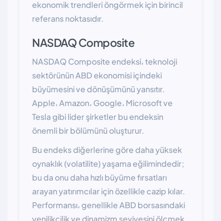
ekonomik trendleri öngörmek için birincil
referans noktasıdır.
NASDAQ Composite
NASDAQ Composite endeksi، teknoloji
sektörünün ABD ekonomisi içindeki
büyümesini ve dönüşümünü yansıtır.
Apple، Amazon، Google، Microsoft ve
Tesla gibi lider şirketler bu endeksin
önemli bir bölümünü oluşturur.
Bu endeks diğerlerine göre daha yüksek
oynaklık (volatilite) yaşama eğilimindedir;
bu da onu daha hızlı büyüme fırsatları
arayan yatırımcılar için özellikle cazip kılar.
Performansı، genellikle ABD borsasındaki
yenilikçilik ve dinamizm seviyesini ölçmek