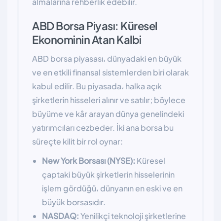
almalarına rehberlik edebilir.
ABD Borsa Piyası: Küresel
Ekonominin Atan Kalbi
ABD borsa piyasası، dünyadaki en büyük
ve en etkili finansal sistemlerden biri olarak
kabul edilir. Bu piyasada، halka açık
şirketlerin hisseleri alınır ve satılır; böylece
büyüme ve kâr arayan dünya genelindeki
yatırımcıları cezbeder. İki ana borsa bu
süreçte kilit bir rol oynar:
New York Borsası (NYSE):
Küresel
çaptaki büyük şirketlerin hisselerinin
işlem gördüğü، dünyanın en eski ve en
büyük borsasıdır.
NASDAQ:
Yenilikçi teknoloji şirketlerine