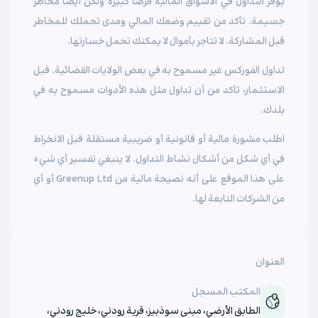
يوفر التداول في الأسواق المالية فرصاً كبيرة ولكن أيضاً مخاطر
جسيمة. تأكد من تقييم وضعك المالي ومدى تحملك للمخاطر
قبل المشاركة. لا تتاجر بأموال لا يمكنك تحمل خسارتها.
تداول الفوركس غير مسموح به في بعض الولايات القضائية. قبل
الاستثمار، تأكد من أن تداول مثل هذه الأدوات مسموح به في
بلدك.
اطلب مشورة مالية أو قانونية أو ضريبية مستقلة قبل الانخراط
في أي شكل من أشكال نشاط التداول. لا ينبغي تفسير أي شيء
على هذا الموقع على أنه نصيحة مالية من Greenup Ltd أو أي
من الشركات التابعة لها.
العنوان
المكتب المسجل
الطابق الأرضي، مبنى سوذبيز، قرية رودني، خليج رودني،