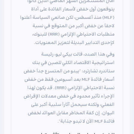
آمال المستثمرين الشهر الماضي الذين كانوا
يتوقعون أول خفض لأسعار الفائدة على أداة
(MLF) منذ أغسطس، لكن صانعي السياسة أعلنوا
لاحقاً عن خفض أكبر من المتوقع في نسبة
متطلبات الاحتياطي الإلزامي (RRR) للبنوك،
كإحدى التدابير البديلة لتعزيز المعنويات.
وفي هذا الصدد، قالت بيكي ليو، رئيسة
استراتيجية الاقتصاد الكلي للصين في بنك
ستاندرد تشارترد: "يبدو من المتسرع جداً خفض
أسعار فائدة MLF بعد أسبوعين فقط من خفض
نسبة الاحتياطي الإلزامي (RRR). قد يكون لهذا
الإجراء تأثير محدود في خفض معدلات الإقراض
الفعلي، ولكنه سيحمل آثاراً سلبية أكبر على
اليوان. إن كفة المخاطر مقابل العوائد لخفض
فائدة MLF الآن لا تبدو جذابة".