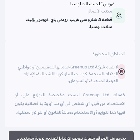
غروس آيلت، سانت لوسيا
مكتب الأعمال
قطعة 5، شارع سي غريب، رودني باي، غروس إيزليه،
سانت لوسيا.
المناطق المحظورة
لا تقدم شركة Greenup Ltd خدماتها للمقيمين أو مواطني
الولايات المتحدة، كوبا، ميانمار، كوريا الشمالية، الإمارات
العربية المتحدة، أو السودان.
خدمات Greenup Ltd ليست مخصصة للتوزيع على، أو
الاستخدام من قبل، أي شخص في أي بلد أو ولاية قضائية يكون
فيها هذا التوزيع أو الاستخدام مخالفاً للقانون أو اللوائح المحلية.
الرئيسية
الحسابات
المنصة
المدونة
من نحن
اتصل بنا
يجمع هذا الموقع ملفات تعريف الارتباط لتقديم تجربة مستخدم