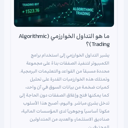
ما هو التداول الخوارزمي (Algorithmic
Trading)؟
يشير التداول الخوارزمي إلى استخدام برامج
الكمبيوتر لتنفيذ الصفقات بناءً على مجموعة
محددة مسبقاً من القواعد والتعليمات البرمجية.
وتمتلك هذه الخوارزميات القدرة على تحليل
كميات ضخمة من بيانات السوق في آن واحد،
كما يمكنها فتح وإغلاق الصفقات دون الحاجة إلى
تدخل بشري مباشر. واليوم، أصبح هذا الأسلوب
مكوناً أساسياً وجوهرياً لدى المؤسسات المالية،
صناديق الاستثمار، والعديد من المتداولين
المحترفين.