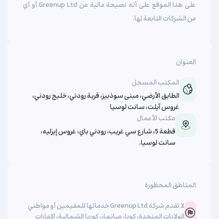
على هذا الموقع على أنه نصيحة مالية من Greenup Ltd أو أي
من الشركات التابعة لها.
العنوان
المكتب المسجل
الطابق الأرضي، مبنى سوذبيز، قرية رودني، خليج رودني،
غروس آيلت، سانت لوسيا
مكتب الأعمال
قطعة 5، شارع سي غريب، رودني باي، غروس إيزليه،
سانت لوسيا.
المناطق المحظورة
لا تقدم شركة Greenup Ltd خدماتها للمقيمين أو مواطني
الولايات المتحدة، كوبا، ميانمار، كوريا الشمالية، الإمارات